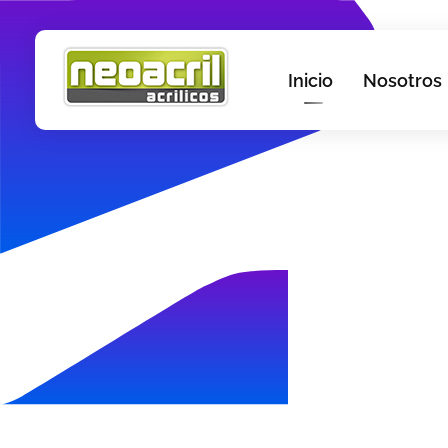
Inicio
Nosotros
NeoAcril
Fabrica de avisos en acrílico