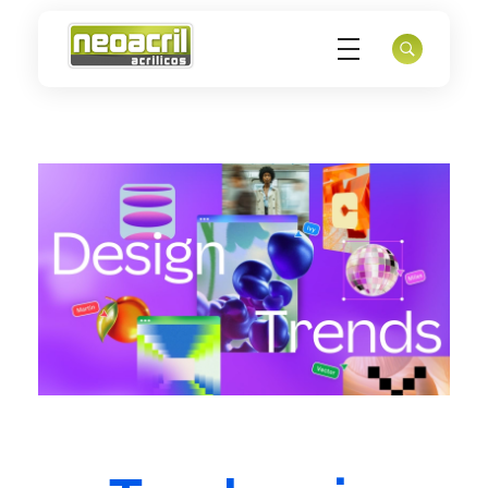
NeoAcril
Fabrica de avisos en acrílico